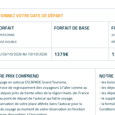
TIONNEZ VOTRE DATE DE DÉPART
ORFAIT
FORFAIT DE BASE
F
 PERSONNE
JU
ASE DOUBLE
RÉ
1379
€
1
U 03/10/2026 AU 10/10/2026
RE PRIX COMPREND
NOTRE 
oyage en autocar ESCAPADE Grand Tourisme,
- les boi
ervice de regroupement des voyageurs à l’aller comme au
- les déje
 depuis près de trente villes de la région Hauts-de-France
- les dép
au point de départ de l’autocar qui fait le voyage,
- le suppl
éservation de votre place attitrée dans l’autocar pour la
- la form
du voyage au moment de votre réservation en fonction
Condition
aces disponibles à l’inscription,