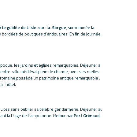
te guidée de L’Isle-sur-la-Sorgue
, surnommée la
 bordées de boutiques d’antiquaires. En fin de journée,
e Epoque, les jardins et églises remarquables. Déjeuner à
 centre-ville médiéval plein de charme, avec ses ruelles
é romaine possède un patrimoine antique remarquable :
 l’hôtel.
es Lices sans oublier sa célèbre gendarmerie. Déjeuner au
inant la Plage de Pampelonne. Retour par
Port Grimaud
,