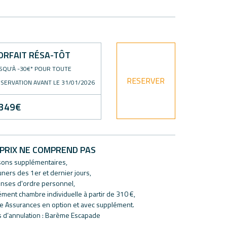
ORFAIT RÉSA-TÔT
SQU'À -30€* POUR TOUTE
RESERVER
SERVATION AVANT LE 31/01/2026
349
€
PRIX NE COMPREND PAS
ssons supplémentaires,
uners des 1er et dernier jours,
enses d'ordre personnel,
ément chambre individuelle à partir de 310 €,
ule Assurances en option et avec supplément.
s d’annulation : Barème Escapade