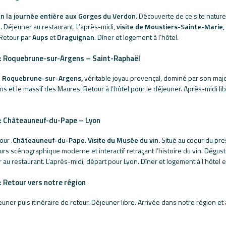
n la journée entière aux Gorges du Verdon.
Découverte de ce site nature
. Déjeuner au restaurant. L’après-midi,
visite de Moustiers-Sainte-Marie,
 Retour par
Aups
et
Draguignan
. Dîner et logement à l’hôtel.
 : Roquebrune-sur-Argens – Saint-Raphaël
de Roquebrune-sur-Argens,
véritable joyau provençal, dominé par son maje
ns et le massif des Maures. Retour à l’hôtel pour le déjeuner. Après-midi lib
 : Châteauneuf-du-Pape – Lyon
our .
Châteauneuf-du-Pape.
Visite du Musée du vin.
Situé au coeur du pre
urs scénographique moderne et interactif retraçant l’histoire du vin. Dégus
au restaurant. L’après-midi, départ pour Lyon. Dîner et logement à l’hôtel 
 : Retour vers notre région
jeuner puis itinéraire de retour. Déjeuner libre. Arrivée dans notre région