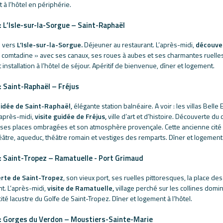
 à l’hôtel en périphérie.
 : L’Isle-sur-la-Sorgue – Saint-Raphaël
e vers
L’Isle-sur-la-Sorgue.
Déjeuner au restaurant. L’après-midi,
découver
 comtadine » avec ses canaux, ses roues à aubes et ses charmantes ruelles
t installation à l’hôtel de séjour. Apéritif de bienvenue, dîner et logement.
 : Saint-Raphaël – Fréjus
uidée de Saint-Raphaël,
élégante station balnéaire. A voir : les villas Bell
L’après-midi,
visite guidée de Fréjus,
ville d’art et d’histoire. Découverte du
, ses places ombragées et son atmosphère provençale. Cette ancienne cit
âtre, aqueduc, théâtre romain et vestiges des remparts. Dîner et logement à
 : Saint-Tropez – Ramatuelle - Port Grimaud
rte de Saint-Tropez
, son vieux port, ses ruelles pittoresques, la place d
t. L’après-midi,
visite de Ramatuelle,
village perché sur les collines dom
ité lacustre du Golfe de Saint-Tropez. Dîner et logement à l’hôtel.
 : Gorges du Verdon – Moustiers-Sainte-Marie