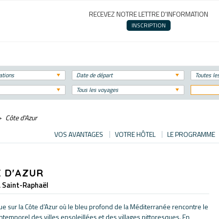
RECEVEZ NOTRE LETTRE D'INFORMATION
INSCRIPTION
ations
Date de départ
Toutes le
Tous les voyages
Côte d'Azur
VOS AVANTAGES
VOTRE HÔTEL
LE PROGRAMME
 D'AZUR
à Saint-Raphaël
e sur la Côte d’Azur où le bleu profond de la Méditerranée rencontre le
ntemporel des villes ensoleillées et des villages pittoresques. En