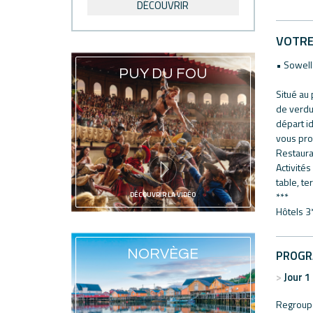
DÉCOUVRIR
VOTRE
• Sowell
PUY DU FOU
Situé au 
de verdur
départ id
vous pro
Restaurat
Activités
table, te
***
DÉCOUVRIR LA VIDÉO
Hôtels 3
NORVÈGE
PROG
Jour 1
Regroupe