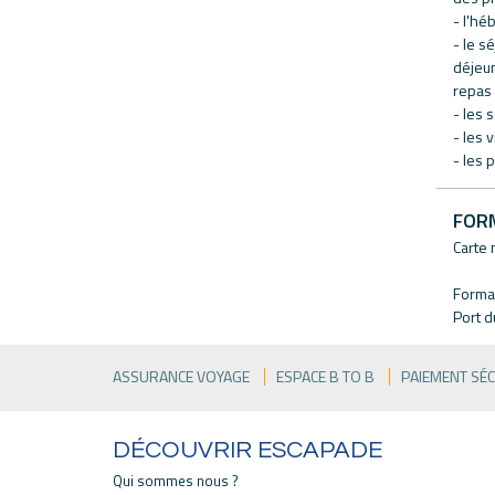
- l'hé
- le s
déjeun
repas 
- les 
- les 
- les 
FOR
Carte 
Formal
Port 
ASSURANCE VOYAGE
ESPACE B TO B
PAIEMENT SÉ
DÉCOUVRIR ESCAPADE
Qui sommes nous ?