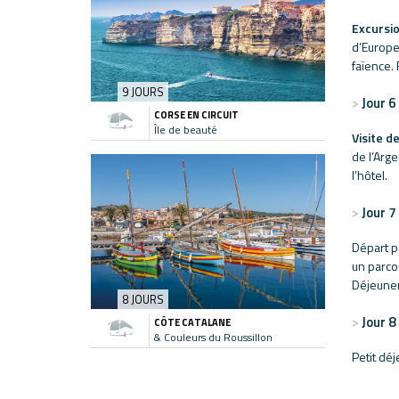
Excursio
d’Europe
faïence.
9 JOURS
Jour 6
CORSE EN CIRCUIT
Île de beauté
Visite 
de l’Arge
l’hôtel.
Jour 7
Départ p
un parco
Déjeuner 
8 JOURS
Jour 8
CÔTE CATALANE
& Couleurs du Roussillon
Petit dé