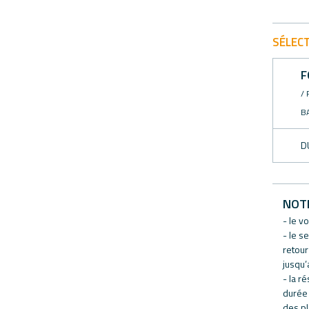
SÉLEC
F
/
B
D
NOT
- le v
- le s
retour
jusqu’
- la r
durée 
des pl