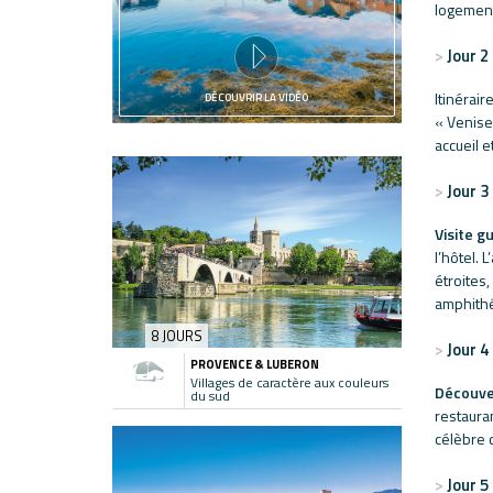
logement
Jour 2
Itinérair
DÉCOUVRIR LA VIDÉO
« Venise
accueil e
Jour 3
Visite g
l’hôtel. 
étroites
amphithé
8 JOURS
Jour 4
PROVENCE & LUBERON
Villages de caractère aux couleurs
Découve
du sud
restauran
célèbre c
Jour 5