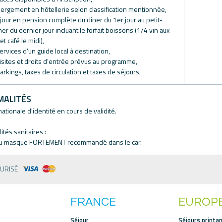
bergement en hôtellerie selon classification mentionnée,
éjour en pension complète du dîner du 1er jour au petit-
er du dernier jour incluant le forfait boissons (1/4 vin aux
et café le midi),
services d’un guide local à destination,
visites et droits d’entrée prévus au programme,
parkings, taxes de circulation et taxes de séjours,
MALITÉS
nationale d'identité en cours de validité.
ités sanitaires :
du masque FORTEMENT recommandé dans le car.
CURISÉ
FRANCE
EUROP
Séjour
Séjours printan