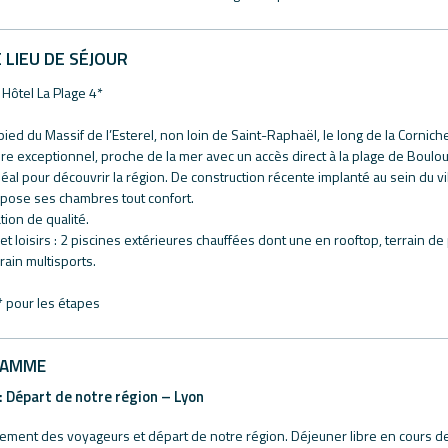
 LIEU DE SÉJOUR
 Hôtel La Plage 4*
pied du Massif de l’Esterel, non loin de Saint-Raphaël, le long de la Cornich
e exceptionnel, proche de la mer avec un accès direct à la plage de Boulouris
éal pour découvrir la région. De construction récente implanté au sein du vil
pose ses chambres tout confort.
ion de qualité.
 et loisirs : 2 piscines extérieures chauffées dont une en rooftop, terrain d
rrain multisports.
* pour les étapes
RAMME
 : Départ de notre région – Lyon
ment des voyageurs et départ de notre région. Déjeuner libre en cours de r