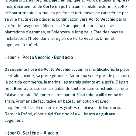
midi,
découverte de Corte en petit train
. Capitale historique, cette
cité surprenante aux ruelles pavées et tortueuses se caractérise par
sa ville haute et sa citadelle. Continuation vers
Porto Vecchio
par la
vallée de Tavignano, Aléria, la cité antique, Ghisonaccia et ses
plantations d’agrumes, et Solenzara le long de la Côte des nacres.
Installation à l’hôtel dans la région de Porto Vecchio. Dîner et
logement à l’hôtel.
Jour 7 : Porto Vecchio - Bonifacio
Découverte libre de Porto Vecchio
. A voir : les fortifications, la place
centrale animée, sa porte génoise. Panorama sur le port de plaisance,
le port de commerce, la marine, les marais salants et le golfe. Départ
pour
Bonifacio
, site remarquable de toute beauté construite sur une
falaise abrupte. Déjeuner au restaurant.
Visite de la ville en petit
train
. Promenade facultative en bateau en option et avec
supplément à la découverte des grottes et falaises de Bonifacio.
Retour à l’hôtel, dîner suivi d’une
soirée « Chants et guitare
».
Logement.
Jour 8 : Sartène – Ajaccio