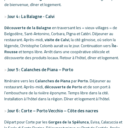
de bienvenue, dîner et logement.
Jour 4 : La Balagne - Calvi
Découverte de la Balagne
en traversant les « vieux-villages » de
Belgodère, Sant-Antonino, Corbara, Pigna et Catéri. Déjeuner au
restaurant. Après-midi,
visite de Calvi
, la cité génoise, où selon la
légende, Christophe Colomb aurait vu le jour. Continuation vers
Île-
Rousse
et temps libre. Arrêt dans une coopérative oléicole et
découverte des produits locaux. Retour à l’hôtel, dîner et logement.
Jour 5 : Calanches de Piana – Porto
Itinéraire vers les
Calanches de Piana
par
Porto
. Déjeuner au
restaurant. Après-midi,
découverte de Porto
et de son port à
l’embouchure de la rivière éponyme. Temps libre dans la cité.
Installation à l’hôtel dans la région. Dîner et logement à l’hôtel.
Jour 6 : Corte – Porto Vecchio – Côte des nacres
Départ pour Corte par les
Gorges de la Spélunca
, Evisa, Calacuccia et
la Scala di Santa Regina. Déjeuner typique au Pont de Castirla. Après-