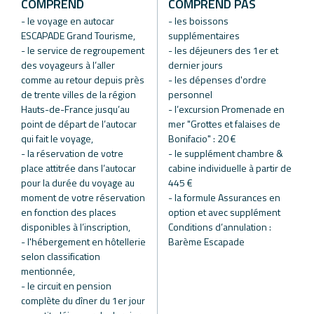
COMPREND
COMPREND PAS
- le voyage en autocar
- les boissons
ESCAPADE Grand Tourisme,
supplémentaires
- le service de regroupement
- les déjeuners des 1er et
des voyageurs à l’aller
dernier jours
comme au retour depuis près
- les dépenses d'ordre
de trente villes de la région
personnel
Hauts-de-France jusqu’au
- l’excursion Promenade en
point de départ de l’autocar
mer "Grottes et falaises de
qui fait le voyage,
Bonifacio" : 20 €
- la réservation de votre
- le supplément chambre &
place attitrée dans l’autocar
cabine individuelle à partir de
pour la durée du voyage au
445 €
moment de votre réservation
- la formule Assurances en
en fonction des places
option et avec supplément
disponibles à l’inscription,
Conditions d’annulation :
- l'hébergement en hôtellerie
Barème Escapade
selon classification
mentionnée,
- le circuit en pension
complète du dîner du 1er jour